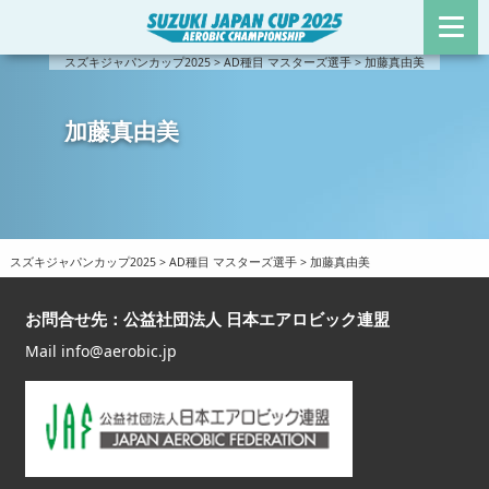
スズキ
エア
AG
AD
ス
アク
ジャパ
ロ
種
種
ケ
セス
スズキジャパンカップ2025
>
AD種目 マスターズ選手
>
加藤真由美
ンカッ
ビ
目
目
ジ
／チ
加藤真由美
プとは
ッ
ュ
ケッ
ク
ー
ト
と
ル
は
スズキジャパンカップ2025
>
AD種目 マスターズ選手
>
加藤真由美
お問合せ先：公益社団法人 日本エアロビック連盟
Mail
info@aerobic.jp